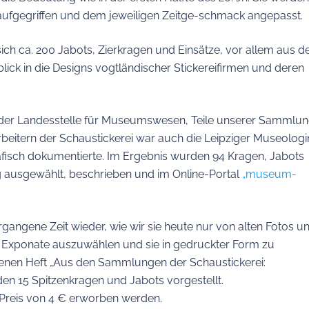
ufgegriffen und dem jeweiligen Zeitge-schmack angepasst.
ch ca. 200 Jabots, Zierkragen und Einsätze, vor allem aus d
blick in die Designs vogtländischer Stickereifirmen und deren
g der Landesstelle für Museumswesen, Teile unserer Sammlu
rbeitern der Schaustickerei war auch die Leipziger Museologi
grafisch dokumentierte. Im Ergebnis wurden 94 Kragen, Jabots
 ausgewählt, beschrieben und im Online-Portal
„museum-
rgangene Zeit wieder, wie wir sie heute nur von alten Fotos u
ge Exponate auszuwählen und sie in gedruckter Form zu
enen Heft „Aus den Sammlungen der Schaustickerei:
en 15 Spitzenkragen und Jabots vorgestellt.
m Preis von 4 € erworben werden.