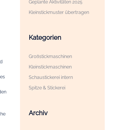
Geplante Aktivitäten 2025
Kleinstickmuster übertragen
Kategorien
Großstickmaschinen
nd
Kleinstickmaschinen
des
Schaustickerei intern
Spitze & Stickerei
den
Archiv
che