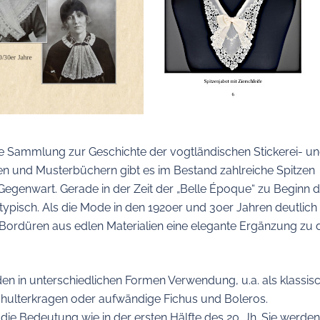
 Sammlung zur Geschichte der vogtländischen Stickerei- u
n und Musterbüchern gibt es im Bestand zahlreiche Spitzen
e Gegenwart. Gerade in der Zeit der „Belle Époque“ zu Beginn 
typisch. Als die Mode in den 1920er und 30er Jahren deutlich
 Bordüren aus edlen Materialien eine elegante Ergänzung zu 
en in unterschiedlichen Formen Verwendung, u.a. als klassis
chulterkragen oder aufwändige Fichus und Boleros.
die Bedeutung wie in der ersten Hälfte des 20. Jh. Sie werden