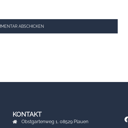
KONTAKT
F
Obstgartenweg 1, 08529 Plauen