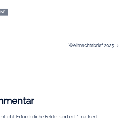
INE
n
Weihnachtsbrief 2025
ommentar
ntlicht.
Erforderliche Felder sind mit
*
markiert