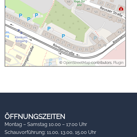
©
OpenStreetMap
contributors.
Plugin
ÖFFNUNGSZEITEN
Montag – Samstag 10.00 – 17.00 Uhr
Schauvorführung: 11.00, 13.00, 15.00 Uhr