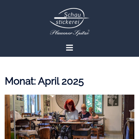
Zum
Inhalt
springen
Menü
umschalten
Monat:
April 2025