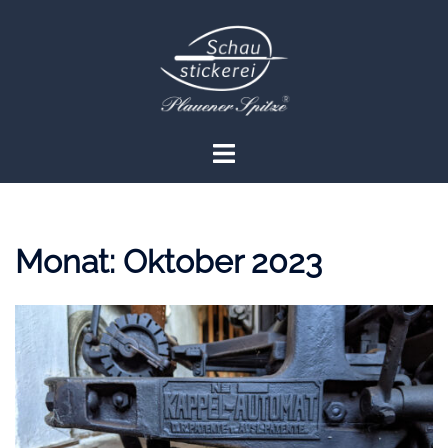
Zum
Inhalt
springen
Menü
umschalten
Monat:
Oktober 2023