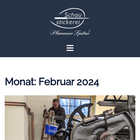
Zum
Inhalt
springen
Menü
umschalten
Monat:
Februar 2024