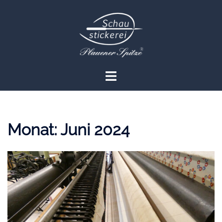
Zum
Inhalt
springen
Menü
umschalten
Monat:
Juni 2024