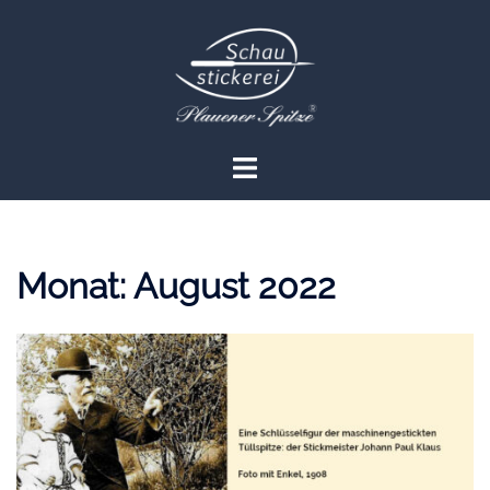
Zum
Inhalt
springen
Menü
umschalten
Monat:
August 2022