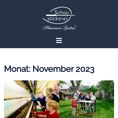
Zum
Inhalt
springen
Menü
umschalten
Monat:
November 2023