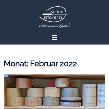
Zum
Inhalt
springen
Menü
umschalten
Monat:
Februar 2022