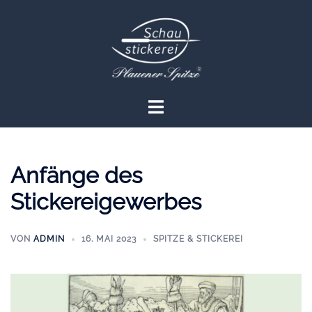
Zum
Inhalt
springen
Menü
umschalten
Anfänge des
Stickereigewerbes
VON
ADMIN
16. MAI 2023
SPITZE & STICKEREI