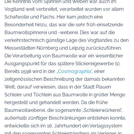
Die Kenntnis vom Spinnen und Weben war auch im
Vogtland weit verbreitet, verarbeitet wurden vor allem
Schafwolle und Flachs. Hier kam jedoch eine
Besonderheit hinzu, das war die sehr früh einsetzende
Baumwollspinnerei und -weberei. Dies war auf die
verkehrstechnisch günstige Lage des Vogtlandes zu den
Messestädten Nürnberg und Leipzig zurückzuführen.
Die Verarbeitung von Baumwolle war ein wesentlicher
Ausgangspunkt für das spätere Stickereigewerbe (1).
Bereits 1598 wird in der
„Cosmographia“
, einer
zeitgenössischen Beschreibung der damals bekannten
Welt, darauf verwiesen, dass in der Stadt Plauen
Schleier und Tüchlein aus Baumwolle in großer Menge
hergestellt und gehandelt werden. Da die frühe
Baumwollweberei, die sogenannte „Schleierwürkerei“,
außerhalb zünftiger Beschränkungen entstehen konnte,
entwickelte sich im 16. Jahrhundert ein Verlagssystem
mit den sogenannten Schleierhändlern als Verleger. In